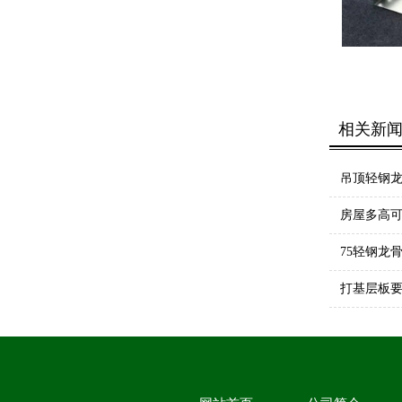
相关新
吊顶轻钢
房屋多高
75轻钢龙
打基层板